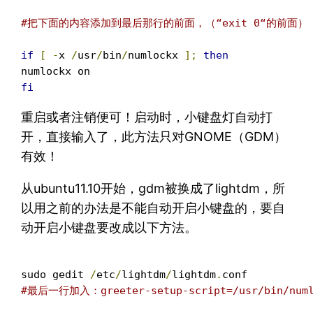
#把下面的内容添加到最后那行的前面，（“exit 0“的前面）
if
[
-
x 
/
usr
/
bin
/
numlockx 
];
then
fi
重启或者注销便可！启动时，小键盘灯自动打
开，直接输入了，此方法只对GNOME（GDM）
有效！
从ubuntu11.10开始，gdm被换成了lightdm，所
以用之前的办法是不能自动开启小键盘的，要自
动开启小键盘要改成以下方法。
sudo gedit 
/
etc
/
lightdm
/
lightdm
.
#最后一行加入：greeter-setup-script=/usr/bin/numl