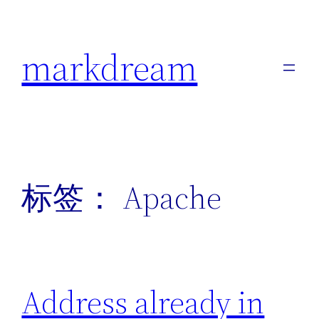
跳
至
markdream
内
容
标签：
Apache
Address already in